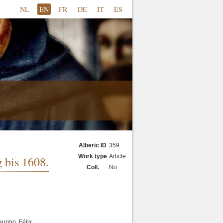
NL
EN
FR
DE
IT
ES
Alberic ID
359
Work type
Article
 bis 1608.
Coll.
No
aurino, Félix