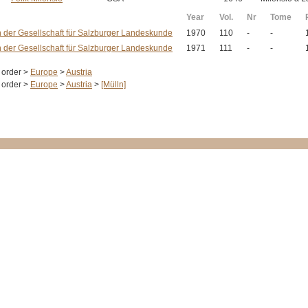
Year
Vol.
Nr
Tome
n der Gesellschaft für Salzburger Landeskunde
1970
110
-
-
n der Gesellschaft für Salzburger Landeskunde
1971
111
-
-
 order >
Europe
>
Austria
 order >
Europe
>
Austria
>
[Mülln]