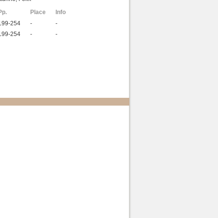
Pp.
Place
Info
199-254
-
-
199-254
-
-