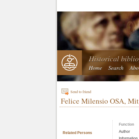
Historical bibli
Home
Search
Abo
Send to friend
Felice Milensio OSA, Mit
Function
Author
Related Persons
Information