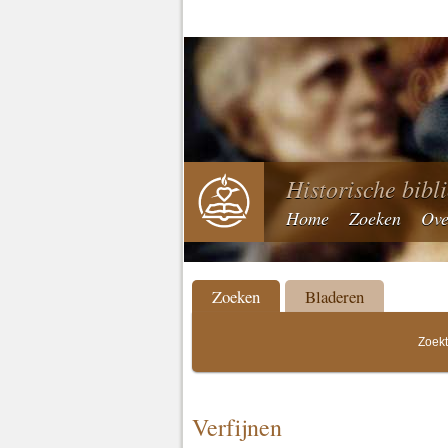
Historische bibl
Home
Zoeken
Ove
Zoeken
Bladeren
Zoekt
Verfijnen