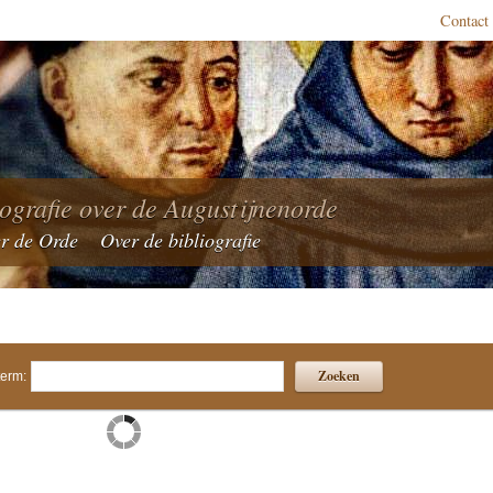
Contact
iografie over de Augustijnenorde
r de Orde
Over de bibliografie
Zoeken
erm: