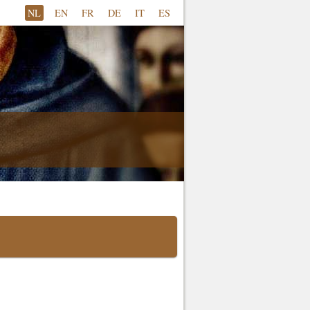
NL
EN
FR
DE
IT
ES