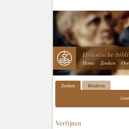
Historische bibl
Home
Zoeken
Ove
Zoeken
Bladeren
Zoekt
Verfijnen