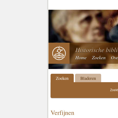
Historische bibl
Home
Zoeken
Ove
Zoeken
Bladeren
Zoekt
Verfijnen