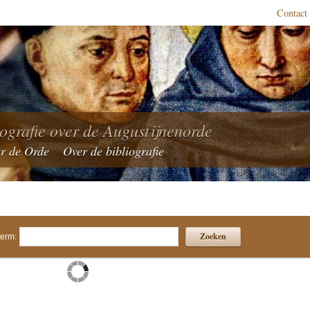
Contact
iografie over de Augustijnenorde
r de Orde
Over de bibliografie
Zoeken
erm: