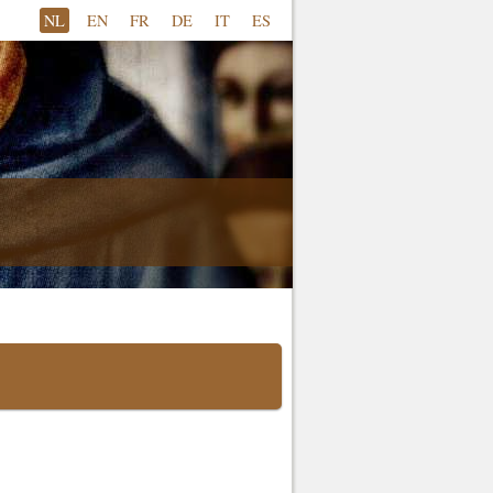
NL
EN
FR
DE
IT
ES