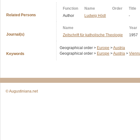
Function
Name
Order
Title
Related Persons
Author
Ludwig Hödl
-
Name
Year
Journal(s)
Zeitschrift für katholische Theologie
1957
Geographical order >
Europe
>
Austria
Geographical order >
Europe
>
Austria
>
Vienn
Keywords
© Augustiniana.net